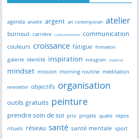
atelier
argent
agenda
anxiété
art contemporain
communication
burnout
carrière
collectionneurs
croissance
couleurs
fatigue
formation
inspiration
galerie
identité
instagram
matériel
mindset
mission
morning routine
méditation
organisation
objectifs
newsletter
peinture
outils gratuits
prendre soin de soi
prix
projets
repos
qualité
santé
réseau
santé mentale
rituels
sport