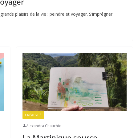
voyager
 grands plaisirs de la vie : peindre et voyager. S’imprégner
CRÉATIVITÉ
Alexandra Chauchix
La Martinique source