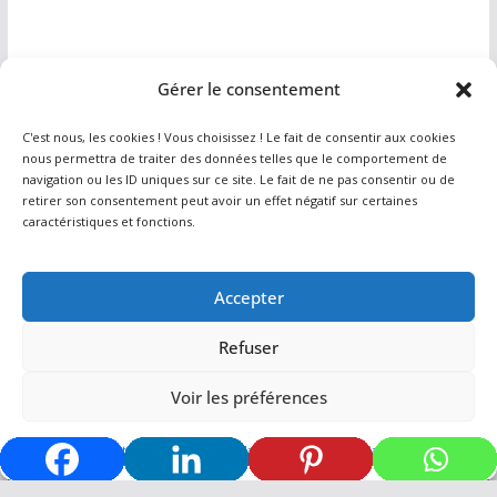
Gérer le consentement
Info
C'est nous, les cookies ! Vous choisissez ! Le fait de consentir aux cookies
nous permettra de traiter des données telles que le comportement de
navigation ou les ID uniques sur ce site. Le fait de ne pas consentir ou de
Contact
retirer son consentement peut avoir un effet négatif sur certaines
caractéristiques et fonctions.
Plan du site
Politique de confidentialité
Accepter
Refuser
Voir les préférences
Copyright © 2026
Artiste Peintre Pro
. Tous droits réservés.
Theme
ColorMag
par ThemeGrill. Propulsé par
WordPress
.
Politique de cookies
Déclaration de confidentialité